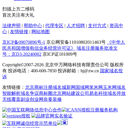
扫描上方二维码
首次关注有大礼
法律声明
|
帮助中心
|
代理专区
|
人才招聘
|
支付方式
|
资讯中
心
|
友情链接
|
网站地图
京ICP备09070896号-1
京公网安备11010802011463号
《中华人
民共和国增值电信业务经营许可证》
域名注册服务批准文
号：京D3-20240002
京ICP证101009号
Copyright©2007-2026
北京中万网络科技有限责任公司 版权所
有 投诉电话：400-600-7850 投诉邮箱：hj@zw.cn
国家域名投
诉
友情链接：
北京商标注册
域名城
新网
国域网
笨米网
玉米网
域名
智能解析
域名争议
商标圈
北京网站建设公司
易名科技
域名停放
无线覆盖
副业创业网
奈曼装修