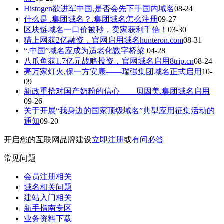
Histogen欲进军中国,是否会先下手国内域名
08-24
什么是 .集团域名？.集团域名怎么注册
09-27
区块链域名一口价被秒，卖家获利千倍！
03-30
猎上网获2亿融资，官网启用域名hunteron.com
08-31
“.中国”域名应成为适老化数字桥梁
04-28
八爪鱼获1.7亿元战略投资，官网域名启用8trip.cn
08-24
亮万家灯火,保一方安康——瑞强集团域名正式启用
10-
09
新政重拾对国产奶粉的信心——贝因美.集团域名启用
09-26
关于开展“我身边的国家顶级域名”典型应用征集活动的
通知
09-20
开启您的互联网品牌建设
立即注册
或
有问必答
常见问题
会员注册相关
域名相关问题
建站入门相关
新手指南专区
业务资料下载