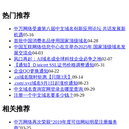
热门推荐
中万网络受邀第八届中文域名创新应用论坛 共话发展新
机遇
05-16
首批中国消费名品使用国家顶级域名
04-28
中国互联网络信息中心在京举办2025年 国家顶级域名发
展交流会
04-03
风口再起：AI域名成全球科技企业必争之地
02-07
【通知】Ｄigicert SSL证书价格调整通知
05-31
企业QQ更换通知
04-22
.cn域名限时钜惠【只限3天】
09-14
.com/.xyz域名9月1日起涨价通知
08-23
中文域名查询官网登录去哪里查询
09-29
注册一个中文域名要多少钱？
09-29
相关推荐
中万网络再次荣获“2019年度可信网站明星注册服务
商”
03-25