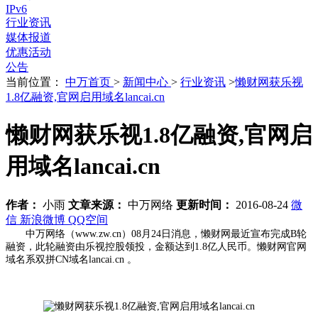
IPv6
行业资讯
媒体报道
优惠活动
公告
当前位置：
中万首页
>
新闻中心
>
行业资讯
>
懒财网获乐视
1.8亿融资,官网启用域名lancai.cn
懒财网获乐视1.8亿融资,官网启
用域名lancai.cn
作者：
小雨
文章来源：
中万网络
更新时间：
2016-08-24
微
信
新浪微博
QQ空间
中万网络（www.zw.cn）08月24日消息，懒财网最近宣布完成B轮
融资，此轮融资由乐视控股领投，金额达到1.8亿人民币。懒财网官网
域名系双拼CN域名lancai.cn 。