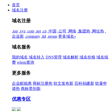
首页
域名注册
域名注册
.top
.xyz
.com
.net
.cn
.中国
.公司
.网络
.集团
热
.网址
热
.
企业
新
.company
.ltd
.group
更多域名»
域名服务
我的域名
域名转入
DNS管理
域名解析
域名价格
域名续
费
whois查询
更多服务
企业邮箱
惠
商标注册
热
软文发布
新
百科创建
新
软著申
请
热
商标类别
新
优惠专区