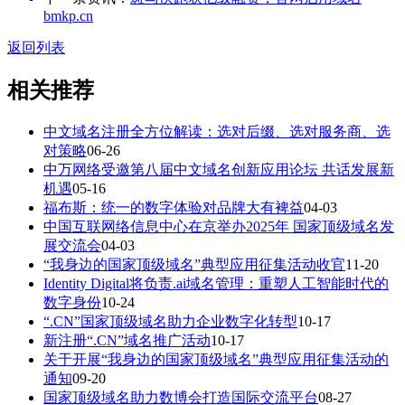
bmkp.cn
返回列表
相关推荐
中文域名注册全方位解读：选对后缀、选对服务商、选
对策略
06-26
中万网络受邀第八届中文域名创新应用论坛 共话发展新
机遇
05-16
福布斯：统一的数字体验对品牌大有裨益
04-03
中国互联网络信息中心在京举办2025年 国家顶级域名发
展交流会
04-03
“我身边的国家顶级域名”典型应用征集活动收官
11-20
Identity Digital将负责.ai域名管理：重塑人工智能时代的
数字身份
10-24
“.CN”国家顶级域名助力企业数字化转型
10-17
新注册“.CN”域名推广活动
10-17
关于开展“我身边的国家顶级域名”典型应用征集活动的
通知
09-20
国家顶级域名助力数博会打造国际交流平台
08-27