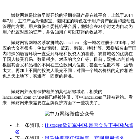
懒财网算是比较早期开始的活期金融产品在线平台，上线于2014
年7月，主打产品为懒财宝。懒财宝的特色在于用户资产配置和流动性
管理的方案。用户将资金委托给平台后，懒财会在24小时之内自动为
用户配置对应的资产，并告知用户可以获得的收益率。
懒财网官网域名系双拼域名lancai.cn，这一域名注册于2010年，对
应的含义有很多，例如“懒财、篮彩、懒菜、揽财”等。双拼域名由于国
内特殊的语言环境一直受到终端和投资人的喜爱。双拼域名的优势在
于国人接受容易、数量稀少、对应的含义广等。目前，双拼CN的价格
根据其含义和品相的不同在三位数到六位数，甚至七位数不等，波动
太大。再加上不同的投资人眼光不同，对同一个域名价格的定位相差
也是天上地下，实难有一固定的标准。
懒财网并没有保护相关的其他后缀域名，相关的
lancai.com/.com.cn/.net都已经被注册，其中lancai.com已经被建站。看
来，懒财网未来需要在品牌保护方面下一些功夫了。
上一条资讯：
Histogen欲进军中国,是否会先下手国内域
名
下一条资讯：
斑马快跑获亿级融资，官网启用域名