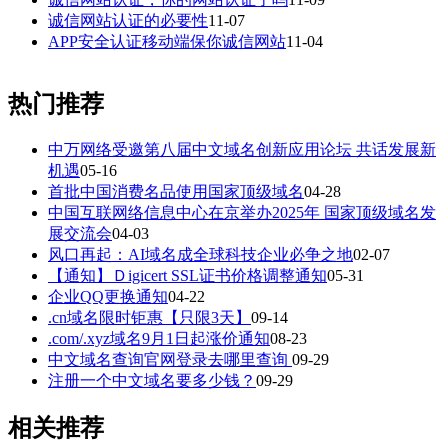
诚信网站认证的必要性
11-07
APP安全认证移动端保你诚信网站
11-04
热门推荐
中万网络受邀第八届中文域名创新应用论坛 共话发展新
机遇
05-16
首批中国消费名品使用国家顶级域名
04-28
中国互联网络信息中心在京举办2025年 国家顶级域名发
展交流会
04-03
风口再起：AI域名成全球科技企业必争之地
02-07
【通知】Ｄigicert SSL证书价格调整通知
05-31
企业QQ更换通知
04-22
.cn域名限时钜惠【只限3天】
09-14
.com/.xyz域名9月1日起涨价通知
08-23
中文域名查询官网登录去哪里查询
09-29
注册一个中文域名要多少钱？
09-29
相关推荐