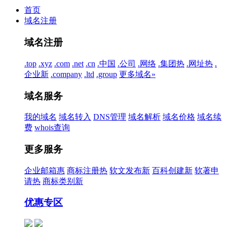
首页
域名注册
域名注册
.top
.xyz
.com
.net
.cn
.中国
.公司
.网络
.集团
热
.网址
热
.
企业
新
.company
.ltd
.group
更多域名»
域名服务
我的域名
域名转入
DNS管理
域名解析
域名价格
域名续
费
whois查询
更多服务
企业邮箱
惠
商标注册
热
软文发布
新
百科创建
新
软著申
请
热
商标类别
新
优惠专区