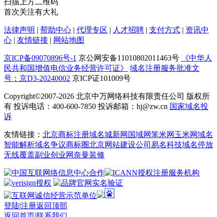
扫描上方二维码
首次关注有大礼
法律声明
|
帮助中心
|
代理专区
|
人才招聘
|
支付方式
|
资讯中
心
|
友情链接
|
网站地图
京ICP备09070896号-1
京公网安备11010802011463号
《中华人
民共和国增值电信业务经营许可证》
域名注册服务批准文
号：京D3-20240002
京ICP证101009号
Copyright©2007-2026
北京中万网络科技有限责任公司 版权所
有 投诉电话：400-600-7850 投诉邮箱：hj@zw.cn
国家域名投
诉
友情链接：
北京商标注册
域名城
新网
国域网
笨米网
玉米网
域名
智能解析
域名争议
商标圈
北京网站建设公司
易名科技
域名停放
无线覆盖
副业创业网
奈曼装修
登陆
|
注册
返回顶部
返回首页
|
联系我们