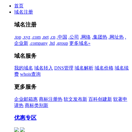
首页
域名注册
域名注册
.top
.xyz
.com
.net
.cn
.中国
.公司
.网络
.集团
热
.网址
热
.
企业
新
.company
.ltd
.group
更多域名»
域名服务
我的域名
域名转入
DNS管理
域名解析
域名价格
域名续
费
whois查询
更多服务
企业邮箱
惠
商标注册
热
软文发布
新
百科创建
新
软著申
请
热
商标类别
新
优惠专区