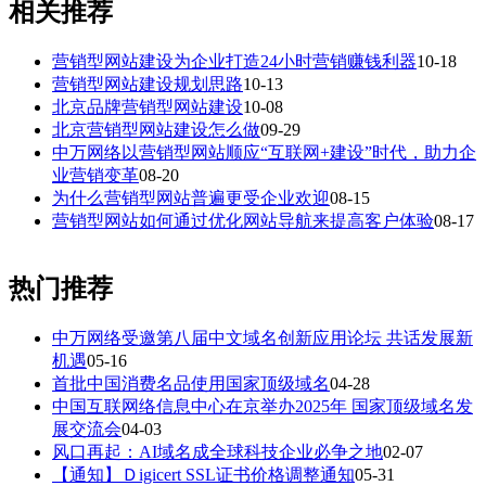
相关推荐
营销型网站建设为企业打造24小时营销赚钱利器
10-18
营销型网站建设规划思路
10-13
北京品牌营销型网站建设
10-08
北京营销型网站建设怎么做
09-29
中万网络以营销型网站顺应“互联网+建设”时代，助力企
业营销变革
08-20
为什么营销型网站普遍更受企业欢迎
08-15
营销型网站如何通过优化网站导航来提高客户体验
08-17
热门推荐
中万网络受邀第八届中文域名创新应用论坛 共话发展新
机遇
05-16
首批中国消费名品使用国家顶级域名
04-28
中国互联网络信息中心在京举办2025年 国家顶级域名发
展交流会
04-03
风口再起：AI域名成全球科技企业必争之地
02-07
【通知】Ｄigicert SSL证书价格调整通知
05-31