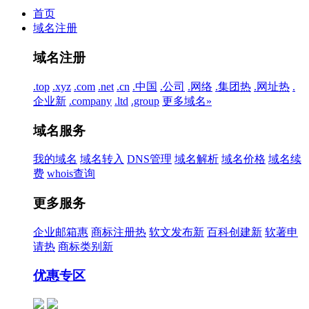
首页
域名注册
域名注册
.top
.xyz
.com
.net
.cn
.中国
.公司
.网络
.集团
热
.网址
热
.
企业
新
.company
.ltd
.group
更多域名»
域名服务
我的域名
域名转入
DNS管理
域名解析
域名价格
域名续
费
whois查询
更多服务
企业邮箱
惠
商标注册
热
软文发布
新
百科创建
新
软著申
请
热
商标类别
新
优惠专区