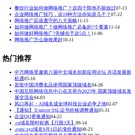
餐饮行业如何做网络推广？这四个阵地不能放过
07-13
企业网络推广技巧，这19种方法你知道几个？
07-22
网络推广应该遵守的八大策略
11-15
如何做网络推广？做网络推广必备的7个要素
11-14
如何做好网络推广?关键在于这5点！
11-06
网络推广怎么做效果好
10-11
热门推荐
中万网络受邀第八届中文域名创新应用论坛 共话发展新
机遇
05-16
首批中国消费名品使用国家顶级域名
04-28
中国互联网络信息中心在京举办2025年 国家顶级域名发
展交流会
04-03
风口再起：AI域名成全球科技企业必争之地
02-07
【通知】Ｄigicert SSL证书价格调整通知
05-31
企业QQ更换通知
04-22
.cn域名限时钜惠【只限3天】
09-14
.com/.xyz域名9月1日起涨价通知
08-23