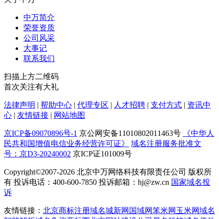
中万简介
荣誉资质
公司风采
大事记
联系我们
扫描上方二维码
首次关注有大礼
法律声明
|
帮助中心
|
代理专区
|
人才招聘
|
支付方式
|
资讯中
心
|
友情链接
|
网站地图
京ICP备09070896号-1
京公网安备11010802011463号
《中华人
民共和国增值电信业务经营许可证》
域名注册服务批准文
号：京D3-20240002
京ICP证101009号
Copyright©2007-2026
北京中万网络科技有限责任公司 版权所
有 投诉电话：400-600-7850 投诉邮箱：hj@zw.cn
国家域名投
诉
友情链接：
北京商标注册
域名城
新网
国域网
笨米网
玉米网
域名