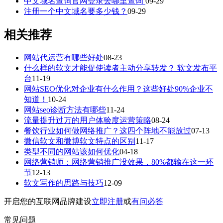
中文域名查询官网登录去哪里查询
09-29
注册一个中文域名要多少钱？
09-29
相关推荐
网站代运营有哪些好处
08-23
什么样的软文才能促使读者主动分享转发？ 软文发布平
台
11-19
网站SEO优化对企业有什么作用？这些好处90%企业不
知道！
10-24
网站seo诊断方法有哪些
11-24
流量提升过万的用户体验度运营策略
08-24
餐饮行业如何做网络推广？这四个阵地不能放过
07-13
微信软文和微博软文特点的区别
11-17
类型不同的网站该如何优化
04-18
网络营销师：网络营销推广没效果，80%都输在这一环
节
12-13
软文写作的思路与技巧
12-09
开启您的互联网品牌建设
立即注册
或
有问必答
常见问题