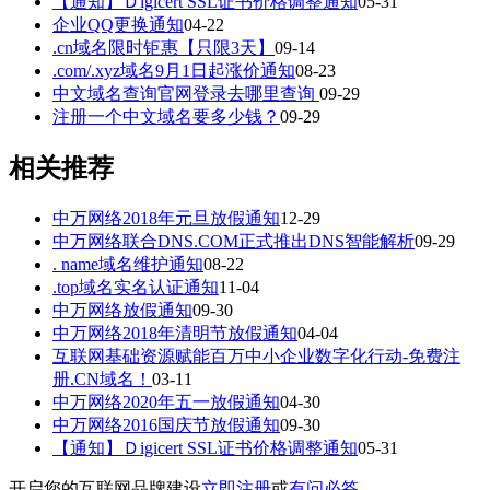
【通知】Ｄigicert SSL证书价格调整通知
05-31
企业QQ更换通知
04-22
.cn域名限时钜惠【只限3天】
09-14
.com/.xyz域名9月1日起涨价通知
08-23
中文域名查询官网登录去哪里查询
09-29
注册一个中文域名要多少钱？
09-29
相关推荐
中万网络2018年元旦放假通知
12-29
中万网络联合DNS.COM正式推出DNS智能解析
09-29
. name域名维护通知
08-22
.top域名实名认证通知
11-04
中万网络放假通知
09-30
中万网络2018年清明节放假通知
04-04
互联网基础资源赋能百万中小企业数字化行动-免费注
册.CN域名！
03-11
中万网络2020年五一放假通知
04-30
中万网络2016国庆节放假通知
09-30
【通知】Ｄigicert SSL证书价格调整通知
05-31
开启您的互联网品牌建设
立即注册
或
有问必答