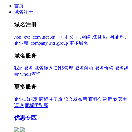
首页
域名注册
域名注册
.top
.xyz
.com
.net
.cn
.中国
.公司
.网络
.集团
热
.网址
热
.
企业
新
.company
.ltd
.group
更多域名»
域名服务
我的域名
域名转入
DNS管理
域名解析
域名价格
域名续
费
whois查询
更多服务
企业邮箱
惠
商标注册
热
软文发布
新
百科创建
新
软著申
请
热
商标类别
新
优惠专区