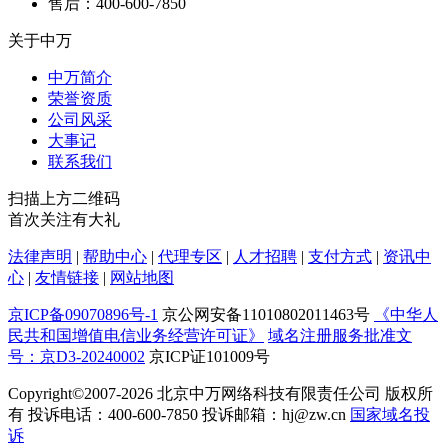
售后：400-600-7850
关于中万
中万简介
荣誉资质
公司风采
大事记
联系我们
扫描上方二维码
首次关注有大礼
法律声明
|
帮助中心
|
代理专区
|
人才招聘
|
支付方式
|
资讯中
心
|
友情链接
|
网站地图
京ICP备09070896号-1
京公网安备11010802011463号
《中华人
民共和国增值电信业务经营许可证》
域名注册服务批准文
号：京D3-20240002
京ICP证101009号
Copyright©2007-2026
北京中万网络科技有限责任公司 版权所
有 投诉电话：400-600-7850 投诉邮箱：hj@zw.cn
国家域名投
诉