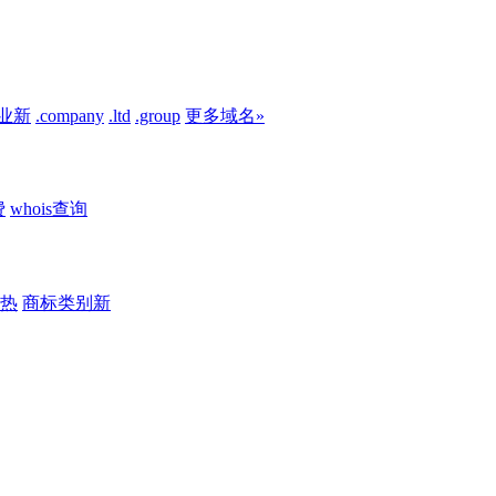
业
新
.company
.ltd
.group
更多域名»
费
whois查询
热
商标类别
新