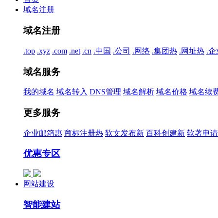
域名注册
域名注册
.top
.xyz
.com
.net
.cn
.中国
.公司
.网络
.集团
热
.网址
热
.企
域名服务
我的域名
域名转入
DNS管理
域名解析
域名价格
域名续
更多服务
企业邮箱
惠
商标注册
热
软文发布
新
百科创建
新
软著申请
优惠专区
网站建设
智能建站