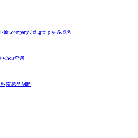
业
新
.company
.ltd
.group
更多域名»
费
whois查询
热
商标类别
新