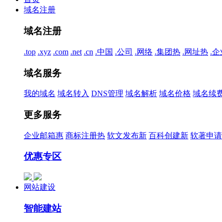
域名注册
域名注册
.top
.xyz
.com
.net
.cn
.中国
.公司
.网络
.集团
热
.网址
热
.企
域名服务
我的域名
域名转入
DNS管理
域名解析
域名价格
域名续
更多服务
企业邮箱
惠
商标注册
热
软文发布
新
百科创建
新
软著申请
优惠专区
网站建设
智能建站