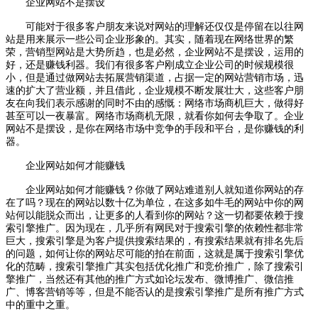
企业网站不是摆设
可能对于很多客户朋友来说对网站的理解还仅仅是停留在以往网
站是用来展示一些公司企业形象的。其实，随着现在网络世界的繁
荣，营销型网站是大势所趋，也是必然，企业网站不是摆设，运用的
好，还是赚钱利器。我们有很多客户刚成立企业公司的时候规模很
小，但是通过做网站去拓展营销渠道，占据一定的网站营销市场，迅
速的扩大了营业额，并且借此，企业规模不断发展壮大，这些客户朋
友在向我们表示感谢的同时不由的感慨：网络市场商机巨大，做得好
甚至可以一夜暴富。网络市场商机无限，就看你如何去争取了。企业
网站不是摆设，是你在网络市场中竞争的手段和平台，是你赚钱的利
器。
企业网站如何才能赚钱
企业网站如何才能赚钱？你做了网站难道别人就知道你网站的存
在了吗？现在的网站以数十亿为单位，在这多如牛毛的网站中你的网
站何以能脱众而出，让更多的人看到你的网站？这一切都要依赖于搜
索引擎推广。因为现在，几乎所有网民对于搜索引擎的依赖性都非常
巨大，搜索引擎是为客户提供搜索结果的，有搜索结果就有排名先后
的问题，如何让你的网站尽可能的拍在前面，这就是属于搜索引擎优
化的范畴，搜索引擎推广其实包括优化推广和竞价推广，除了搜索引
擎推广，当然还有其他的推广方式如论坛发布、微博推广、微信推
广、博客营销等等，但是不能否认的是搜索引擎推广是所有推广方式
中的重中之重。