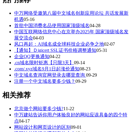
中万网络受邀第八届中文域名创新应用论坛 共话发展新
机遇
05-16
首批中国消费名品使用国家顶级域名
04-28
中国互联网络信息中心在京举办2025年 国家顶级域名发
展交流会
04-03
风口再起：AI域名成全球科技企业必争之地
02-07
【通知】Ｄigicert SSL证书价格调整通知
05-31
企业QQ更换通知
04-22
.cn域名限时钜惠【只限3天】
09-14
.com/.xyz域名9月1日起涨价通知
08-23
中文域名查询官网登录去哪里查询
09-29
注册一个中文域名要多少钱？
09-29
相关推荐
北京做个网站要多少钱?
11-22
中万建站告诉你用户体验良好的网站应该具备的四个特
点
04-17
网站设计和网页设计的区别
09-01