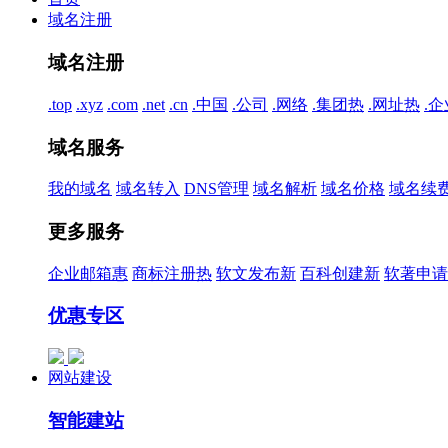
域名注册
域名注册
.top
.xyz
.com
.net
.cn
.中国
.公司
.网络
.集团
热
.网址
热
.企
域名服务
我的域名
域名转入
DNS管理
域名解析
域名价格
域名续
更多服务
企业邮箱
惠
商标注册
热
软文发布
新
百科创建
新
软著申请
优惠专区
网站建设
智能建站