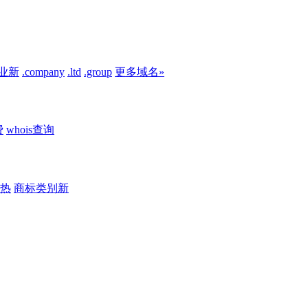
业
新
.company
.ltd
.group
更多域名»
费
whois查询
热
商标类别
新