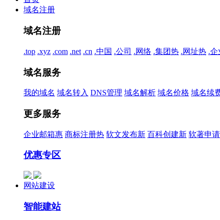
域名注册
域名注册
.top
.xyz
.com
.net
.cn
.中国
.公司
.网络
.集团
热
.网址
热
.企
域名服务
我的域名
域名转入
DNS管理
域名解析
域名价格
域名续
更多服务
企业邮箱
惠
商标注册
热
软文发布
新
百科创建
新
软著申请
优惠专区
网站建设
智能建站