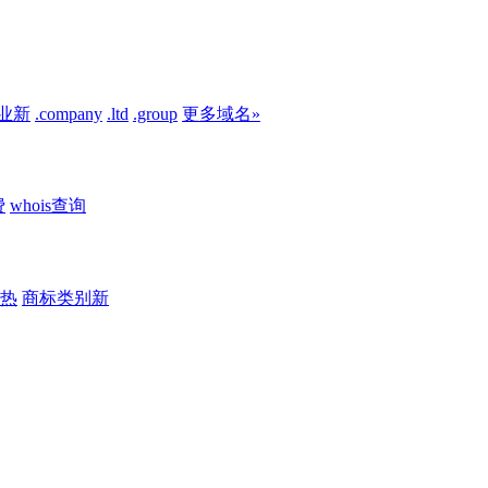
业
新
.company
.ltd
.group
更多域名»
费
whois查询
热
商标类别
新