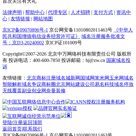
首次关注有大礼
法律声明
|
帮助中心
|
代理专区
|
人才招聘
|
支付方式
|
资讯中
心
|
友情链接
|
网站地图
京ICP备09070896号-1
京公网安备11010802011463号
《中华人
民共和国增值电信业务经营许可证》
域名注册服务批准文
号：京D3-20240002
京ICP证101009号
Copyright©2007-2026
北京中万网络科技有限责任公司 版权所
有 投诉电话：400-600-7850 投诉邮箱：hj@zw.cn
国家域名投
诉
友情链接：
北京商标注册
域名城
新网
国域网
笨米网
玉米网
域名
智能解析
域名争议
商标圈
北京网站建设公司
易名科技
域名停放
无线覆盖
副业创业网
奈曼装修
登陆
|
注册
返回顶部
返回首页
|
联系我们
京ICP备09070896号-1 京公网安备11010802011463号