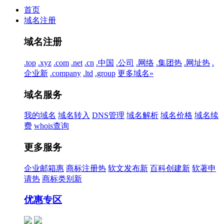
首页
域名注册
域名注册
.top
.xyz
.com
.net
.cn
.中国
.公司
.网络
.集团
热
.网址
热
.
企业
新
.company
.ltd
.group
更多域名»
域名服务
我的域名
域名转入
DNS管理
域名解析
域名价格
域名续
费
whois查询
更多服务
企业邮箱
惠
商标注册
热
软文发布
新
百科创建
新
软著申
请
热
商标类别
新
优惠专区