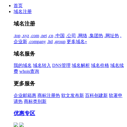
首页
域名注册
域名注册
.top
.xyz
.com
.net
.cn
.中国
.公司
.网络
.集团
热
.网址
热
.
企业
新
.company
.ltd
.group
更多域名»
域名服务
我的域名
域名转入
DNS管理
域名解析
域名价格
域名续
费
whois查询
更多服务
企业邮箱
惠
商标注册
热
软文发布
新
百科创建
新
软著申
请
热
商标类别
新
优惠专区