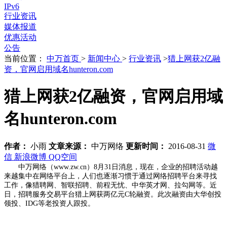
IPv6
行业资讯
媒体报道
优惠活动
公告
当前位置：
中万首页
>
新闻中心
>
行业资讯
>
猎上网获2亿融
资，官网启用域名hunteron.com
猎上网获2亿融资，官网启用域
名hunteron.com
作者：
小雨
文章来源：
中万网络
更新时间：
2016-08-31
微
信
新浪微博
QQ空间
中万网络（www.zw.cn）8月31日消息，现在，企业的招聘活动越
来越集中在网络平台上，人们也逐渐习惯于通过网络招聘平台来寻找
工作，像猎聘网、智联招聘、前程无忧、中华英才网、拉勾网等。近
日，招聘服务交易平台猎上网获两亿元C轮融资。此次融资由大华创投
领投、IDG等老投资人跟投。