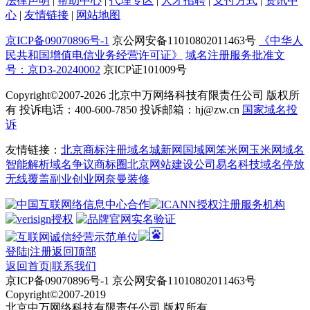
法律声明
|
帮助中心
|
代理专区
|
人才招聘
|
支付方式
|
资讯中
心
|
友情链接
|
网站地图
京ICP备09070896号-1
京公网安备11010802011463号
《中华人
民共和国增值电信业务经营许可证》
域名注册服务批准文
号：京D3-20240002
京ICP证101009号
Copyright©2007-2026
北京中万网络科技有限责任公司 版权所
有 投诉电话：400-600-7850 投诉邮箱：hj@zw.cn
国家域名投
诉
友情链接：
北京商标注册
域名城
新网
国域网
笨米网
玉米网
域名
智能解析
域名争议
商标圈
北京网站建设公司
易名科技
域名停放
无线覆盖
副业创业网
奈曼装修
登陆
|
注册
返回顶部
返回首页
|
联系我们
京ICP备09070896号-1 京公网安备11010802011463号
Copyright©2007-2019
北京中万网络科技有限责任公司 版权所有