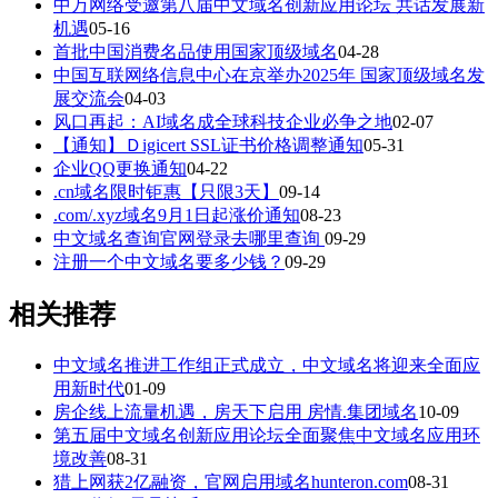
中万网络受邀第八届中文域名创新应用论坛 共话发展新
机遇
05-16
首批中国消费名品使用国家顶级域名
04-28
中国互联网络信息中心在京举办2025年 国家顶级域名发
展交流会
04-03
风口再起：AI域名成全球科技企业必争之地
02-07
【通知】Ｄigicert SSL证书价格调整通知
05-31
企业QQ更换通知
04-22
.cn域名限时钜惠【只限3天】
09-14
.com/.xyz域名9月1日起涨价通知
08-23
中文域名查询官网登录去哪里查询
09-29
注册一个中文域名要多少钱？
09-29
相关推荐
中文域名推进工作组正式成立，中文域名将迎来全面应
用新时代
01-09
房企线上流量机遇，房天下启用 房情.集团域名
10-09
第五届中文域名创新应用论坛全面聚焦中文域名应用环
境改善
08-31
猎上网获2亿融资，官网启用域名hunteron.com
08-31