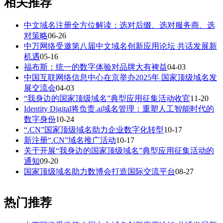
相关推荐
中文域名注册全方位解读：选对后缀、选对服务商、选
对策略
06-26
中万网络受邀第八届中文域名创新应用论坛 共话发展新
机遇
05-16
福布斯：统一的数字体验对品牌大有裨益
04-03
中国互联网络信息中心在京举办2025年 国家顶级域名发
展交流会
04-03
“我身边的国家顶级域名”典型应用征集活动收官
11-20
Identity Digital将负责.ai域名管理：重塑人工智能时代的
数字身份
10-24
“.CN”国家顶级域名助力企业数字化转型
10-17
新注册“.CN”域名推广活动
10-17
关于开展“我身边的国家顶级域名”典型应用征集活动的
通知
09-20
国家顶级域名助力数博会打造国际交流平台
08-27
热门推荐