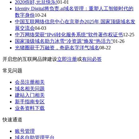
2020你好,元旦快乐!
01-01
Identity Digital将负责.ai域名管理：重塑人工智能时代的
数字身份
10-24
中国互联网络信息中心在京举办2025年 国家顶级域名发
展交流会
04-03
中万网络荣获“IPv6转化服务系统”软件著作权证书
12-25
国家顶级域名助力冰雪“冷资源”焕发“热活力”
01-26
光猪圈获千万融资，奇葩名字洋气域名
08-22
开启您的互联网品牌建设
立即注册
或
有问必答
常见问题
会员注册相关
域名相关问题
建站入门相关
新手指南专区
业务资料下载
快速通道
账号管理
域名自助管理平台