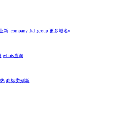
业
新
.company
.ltd
.group
更多域名»
费
whois查询
热
商标类别
新