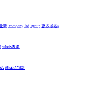
业
新
.company
.ltd
.group
更多域名»
费
whois查询
热
商标类别
新