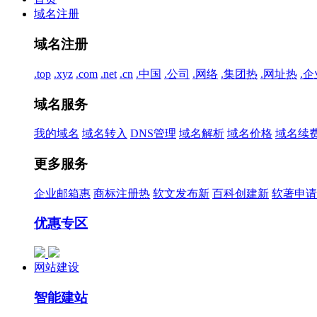
域名注册
域名注册
.top
.xyz
.com
.net
.cn
.中国
.公司
.网络
.集团
热
.网址
热
.企
域名服务
我的域名
域名转入
DNS管理
域名解析
域名价格
域名续
更多服务
企业邮箱
惠
商标注册
热
软文发布
新
百科创建
新
软著申请
优惠专区
网站建设
智能建站